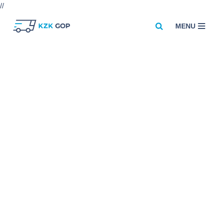
//
MENU
Przejdź
do
treści