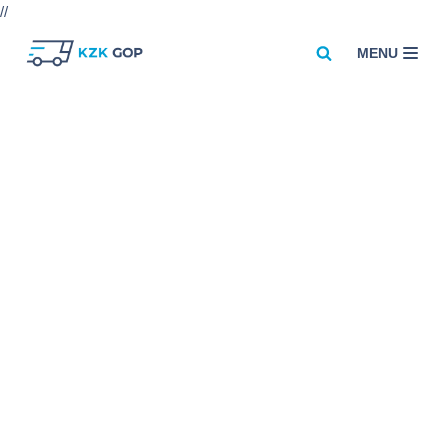
//
MENU
Przejdź
do
treści