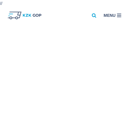
//
MENU
Przejdź
do
treści