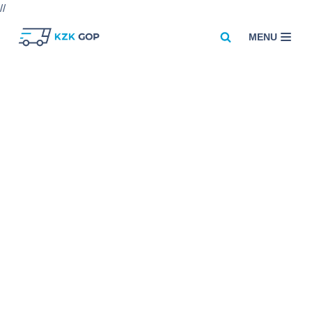
//
MENU
Przejdź
do
treści