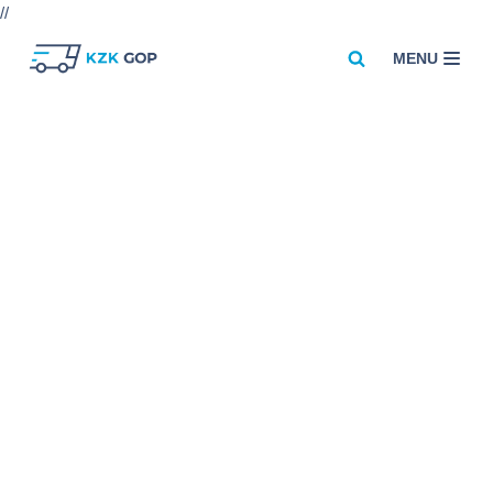
//
MENU
Przejdź
do
treści