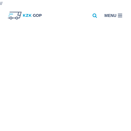
//
MENU
Przejdź
do
treści