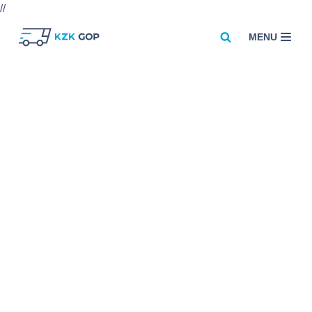
//
MENU
Przejdź
do
treści