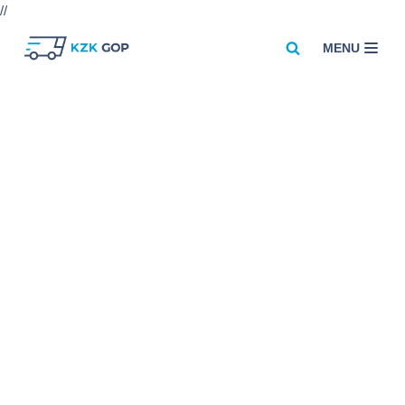
//
MENU
Przejdź
do
treści