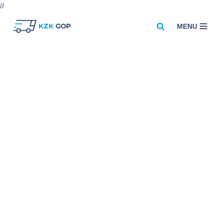
//
MENU
Przejdź
do
treści