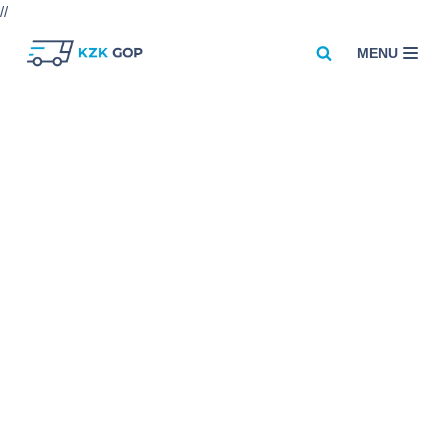
//
MENU
Przejdź
do
treści