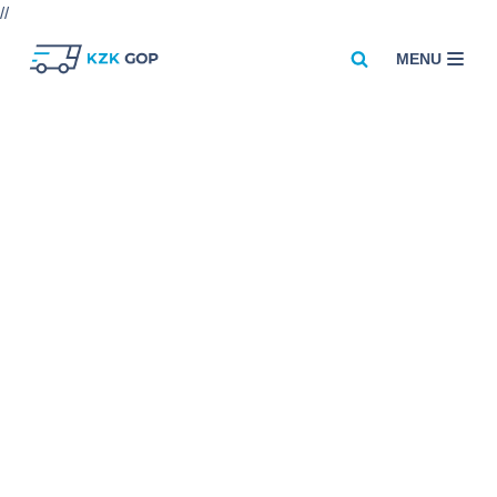
//
MENU
Przejdź
do
treści