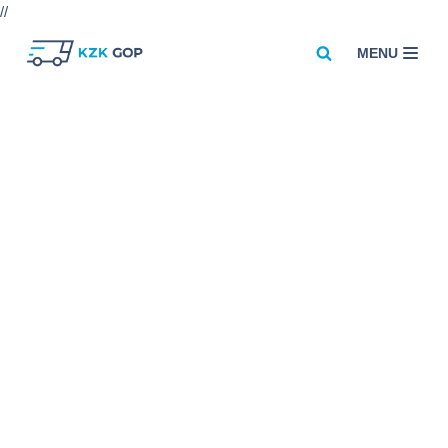
//
MENU
Przejdź
do
treści