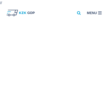
//
MENU
Przejdź
do
treści