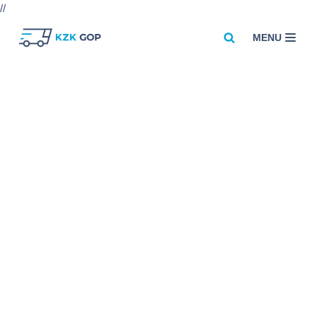
//
MENU
Przejdź
do
treści