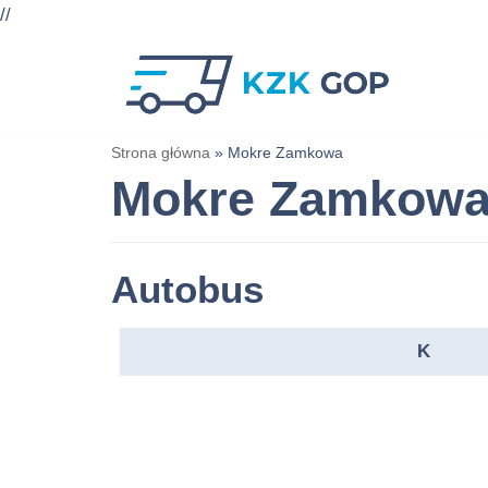
//
Przejdź
do
treści
Strona główna
»
Mokre Zamkowa
Mokre Zamkow
Autobus
K