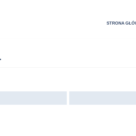
STRONA GŁ
a