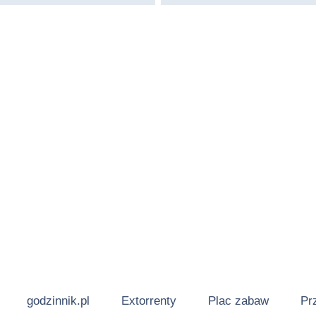
godzinnik.pl
Extorrenty
Plac zabaw
Pr