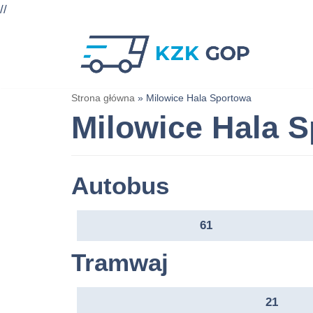
//
Przejdź
do
treści
Strona główna
»
Milowice Hala Sportowa
Milowice Hala 
Autobus
61
Tramwaj
21