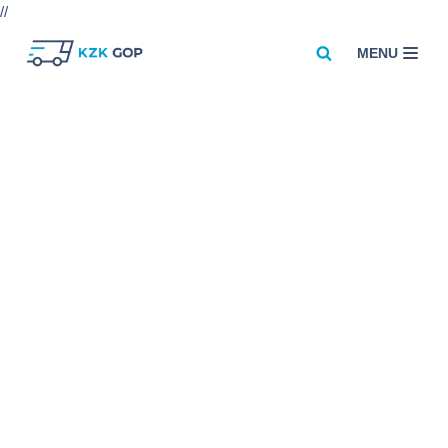
//
MENU
Przejdź
do
treści