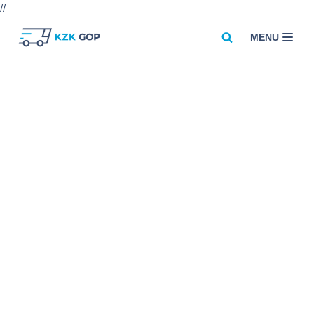
//
MENU
Przejdź
do
treści