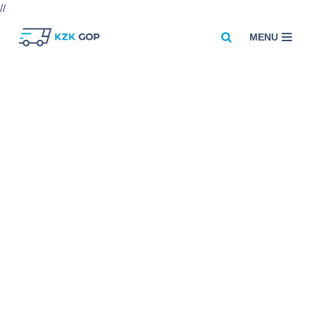
//
MENU
Przejdź
do
treści