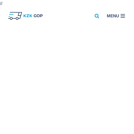
//
MENU
Przejdź
do
treści