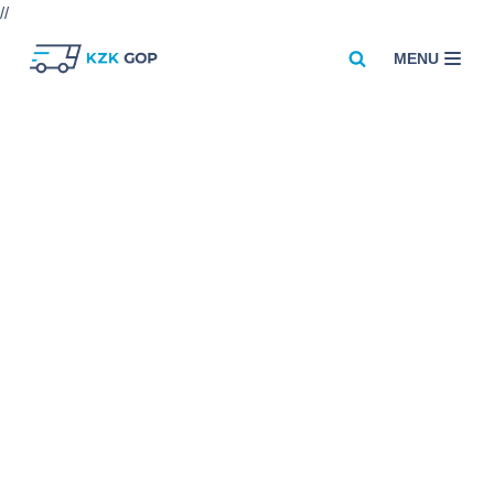
//
MENU
Przejdź
do
treści