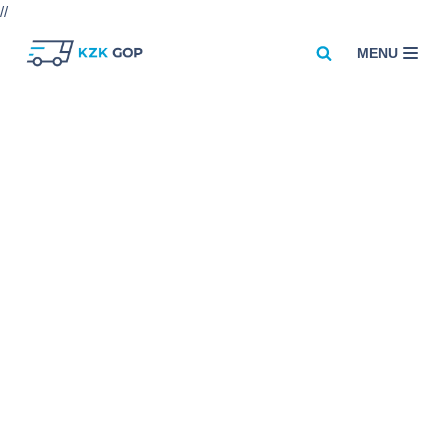
//
MENU
Przejdź
do
treści