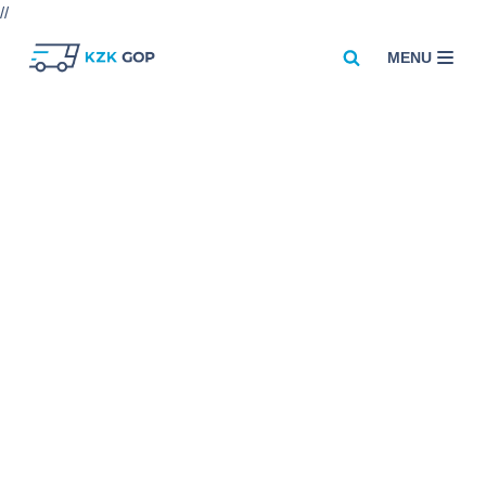
//
MENU
Przejdź
do
treści