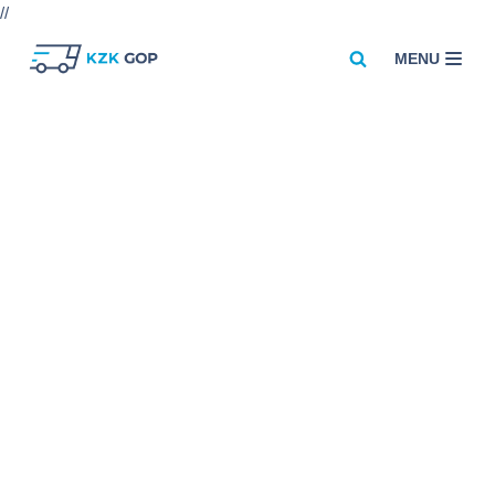
//
MENU
Przejdź
do
treści