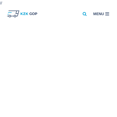
//
MENU
Przejdź
do
treści