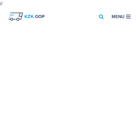
//
MENU
Przejdź
do
treści