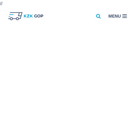
//
MENU
Przejdź
do
treści