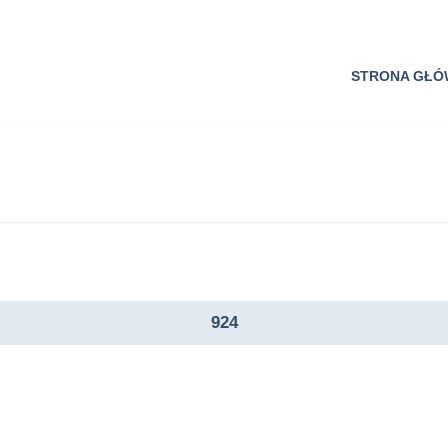
STRONA GŁ
924