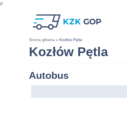
//
Przejdź
do
treści
Strona główna
»
Kozłów Pętla
Kozłów Pętla
Autobus