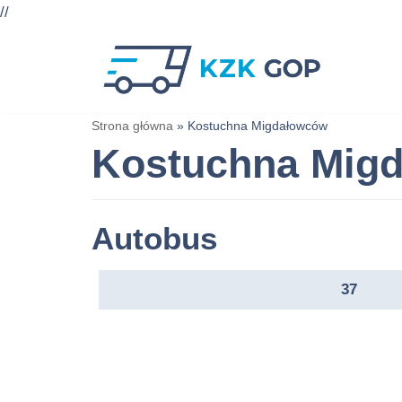
//
Przejdź
do
treści
Strona główna
»
Kostuchna Migdałowców
Kostuchna Mig
Autobus
37