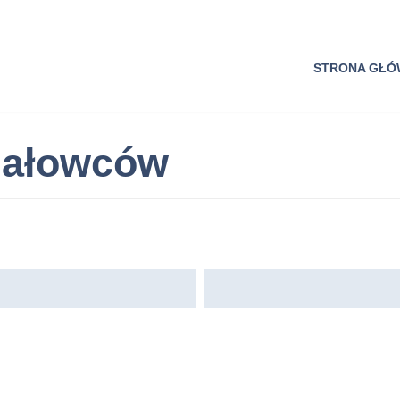
STRONA GŁ
dałowców