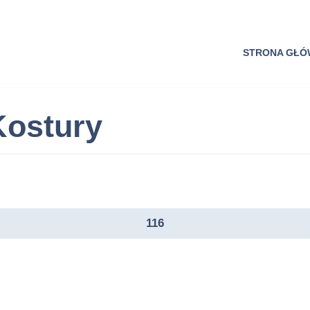
STRONA GŁ
Kostury
116