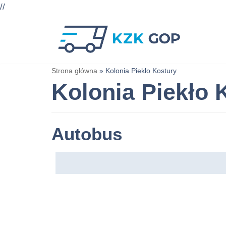
//
Przejdź
do
treści
Strona główna
»
Kolonia Piekło Kostury
Kolonia Piekło 
Autobus