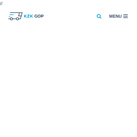
//
MENU
Przejdź
do
treści