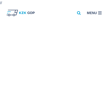
//
MENU
Przejdź
do
treści