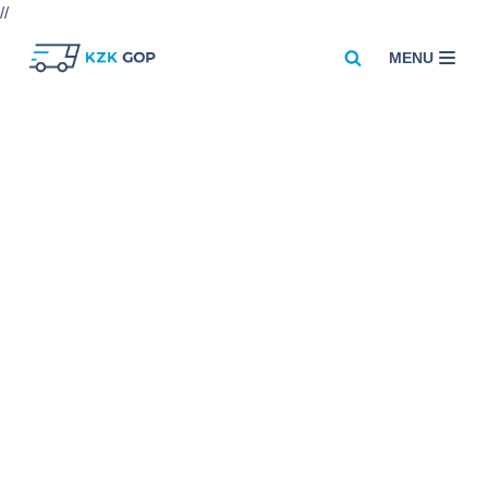
//
MENU
Przejdź
do
treści