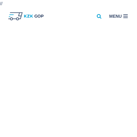
//
MENU
Przejdź
do
treści