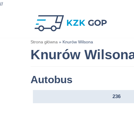
//
Przejdź
do
treści
Strona główna
»
Knurów Wilsona
Knurów Wilson
Autobus
236