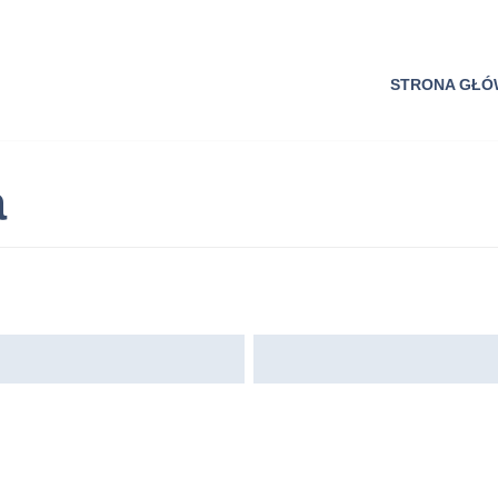
STRONA GŁ
a