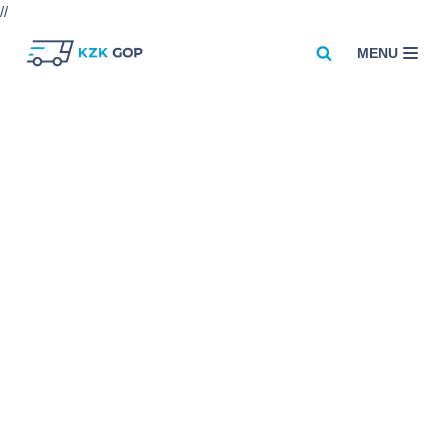
//
MENU
Przejdź
do
treści