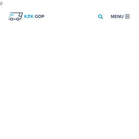
//
MENU
Przejdź
do
treści