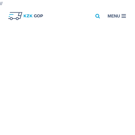
//
MENU
Przejdź
do
treści