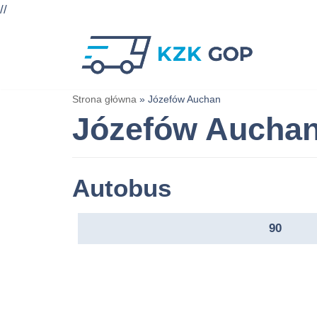
//
Przejdź
do
treści
Strona główna
»
Józefów Auchan
Józefów Aucha
Autobus
90