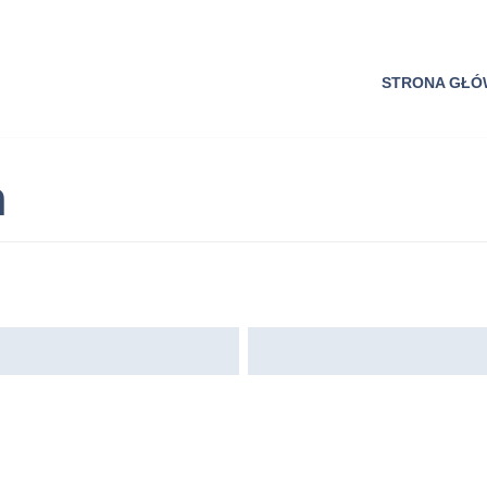
STRONA GŁ
n