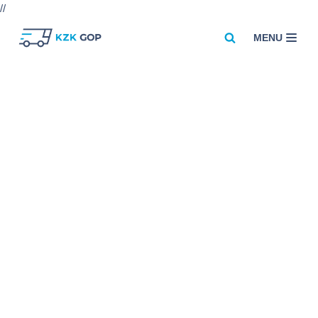
//
MENU
Przejdź
do
treści