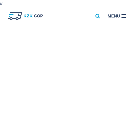
//
MENU
Przejdź
do
treści