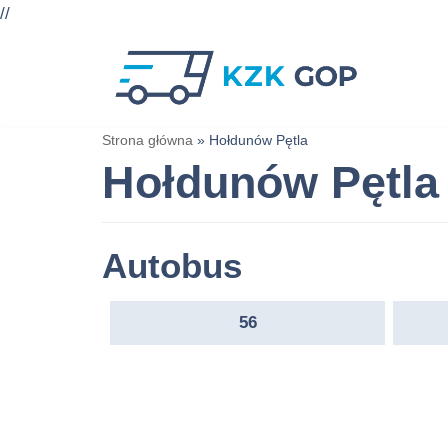
//
Przejdź
do
treści
Strona główna
»
Hołdunów Pętla
Hołdunów Pętla
Autobus
56