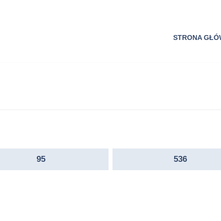
STRONA GŁ
95
536