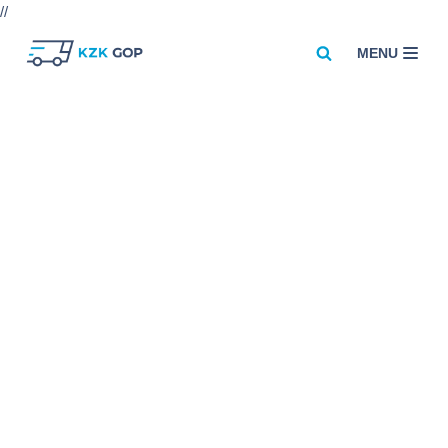
//
MENU
Przejdź
do
treści