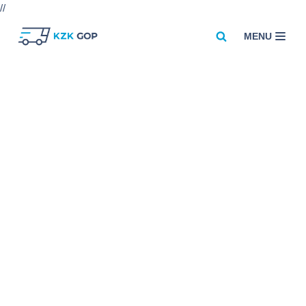
//
MENU
Przejdź
do
treści