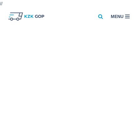
//
MENU
Przejdź
do
treści