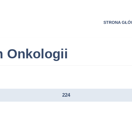
STRONA GŁ
m Onkologii
224