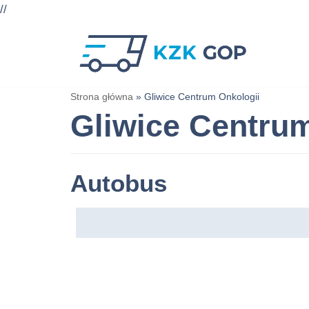
//
Przejdź
do
treści
Strona główna
»
Gliwice Centrum Onkologii
Gliwice Centru
Autobus