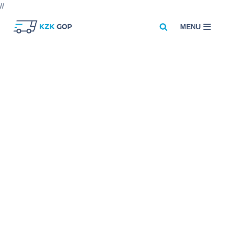
//
MENU
Przejdź
do
treści