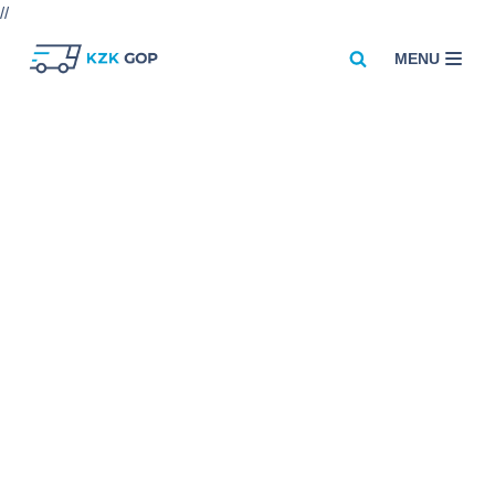
//
MENU
Przejdź
do
treści