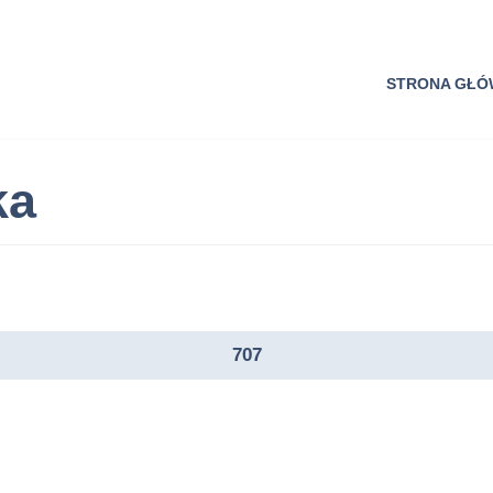
STRONA GŁ
ka
707