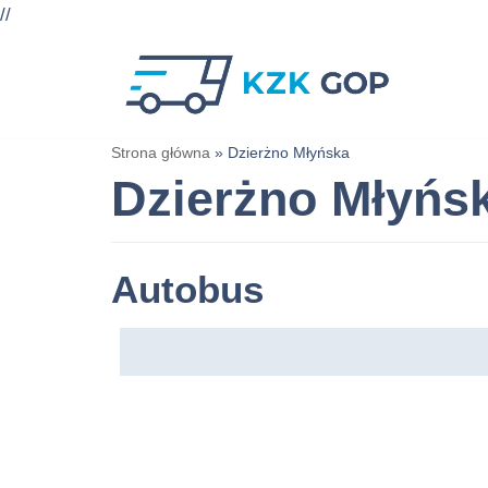
//
Przejdź
do
treści
Strona główna
»
Dzierżno Młyńska
Dzierżno Młyńs
Autobus