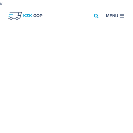
//
MENU
Przejdź
do
treści